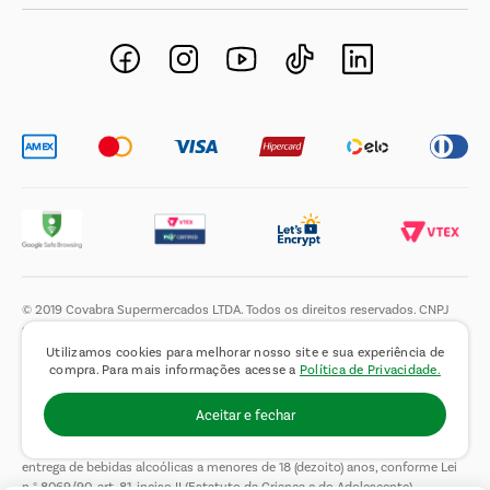
Negócios Imobiliários
Novos Fornecedores
Trabalhe Conosco
© 2019 Covabra Supermercados LTDA. Todos os direitos reservados. CNPJ
sob n.º 61.233.151/0001-84, com sede a Rua Domingos Pretti, nº 165, Jardim
de Lucca, Itatiba – SP, CEP 13255-280. Pedidos sujeito a análise e
Utilizamos cookies para melhorar nosso site e sua experiência de
confirmação de dados. Produtos, preços, ofertas e condições de pagamento
compra. Para mais informações acesse a
Política de Privacidade.
são válidos exclusivamente para o site covabra.com.br durante o dia de
hoje, podendo sofrer alterações sem aviso prévio. Nos reservamos ao direito
Aceitar e fechar
de limitar a quantidade máxima de produtos por compra por cliente. Não
vendemos no atacado. Fotos meramente ilustrativas.É proibida a venda e a
entrega de bebidas alcoólicas a menores de 18 (dezoito) anos, conforme Lei
n.° 8069/90, art. 81, inciso II (Estatuto da Criança e do Adolescente).