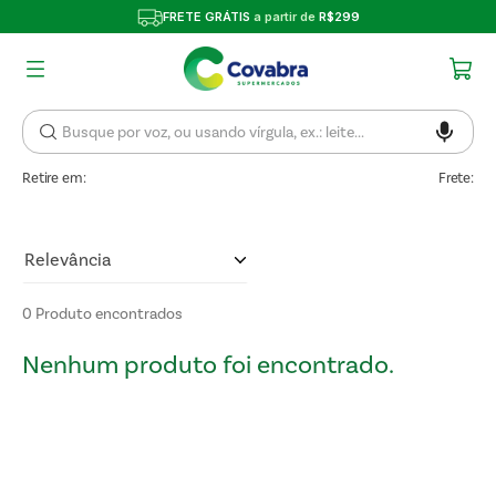
FRETE GRÁTIS
a partir de
R$299
Retire em:
Frete:
Relevância
0
Produto