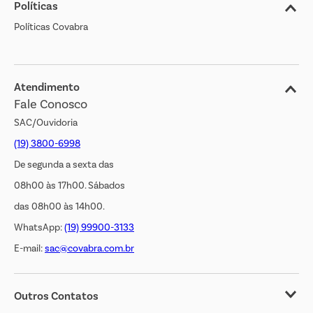
Políticas
Nossas Lojas
Políticas Covabra
Cliente Bem Estar
Blog
Jornal de Ofertas
Atendimento
Fale Conosco
Transparência Salarial
SAC/Ouvidoria
(19) 3800-6998
De segunda a sexta das
08h00 às 17h00. Sábados
das 08h00 às 14h00.
WhatsApp:
(19) 99900-3133
E-mail:
sac@covabra.com.br
Outros Contatos