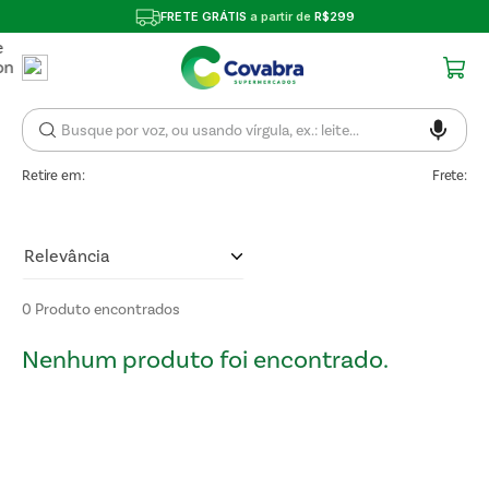
FRETE GRÁTIS
a partir de
R$299
Retire em:
Frete:
Relevância
0
Produto