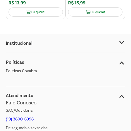
R$
13
,
99
R$
15
,
99
R
Eu quero!
Eu quero!
Institucional
Sobre o Covabra
Políticas
Nossas Lojas
Políticas Covabra
Cliente Bem Estar
Blog
Jornal de Ofertas
Atendimento
Fale Conosco
Transparência Salarial
SAC/Ouvidoria
(19) 3800-6998
De segunda a sexta das