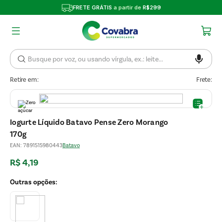
FRETE GRÁTIS
a partir de
R$299
Retire em:
Frete:
Iogurte Líquido Batavo Pense Zero Morango
170g
EAN
:
7891515980443
Batavo
R$
4
,
19