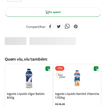
Eu quero!
Compartilhar
Quem viu, viu também:
-
13%
Iogurte Líquido Vigor Batido
Iogurte Liquido Itambé Vitamina
I
800g
1.150kg
Z
R$
18
,
39
R