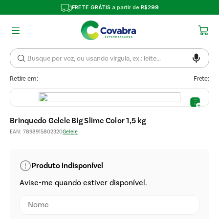
FRETE GRÁTIS
a partir de
R$299
Retire em:
Frete:
Brinquedo Gelele Big Slime Color 1,5 kg
EAN
:
7898915802320
Gelele