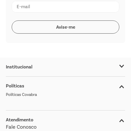
Institucional
Sobre o Covabra
Políticas
Nossas Lojas
Políticas Covabra
Cliente Bem Estar
Blog
Jornal de Ofertas
Atendimento
Fale Conosco
Transparência Salarial