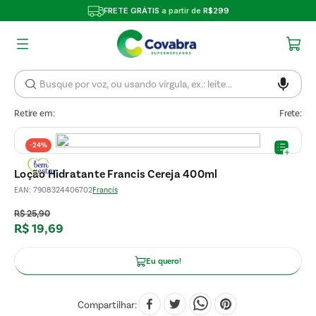
FRETE GRÁTIS
a partir de
R$299
Retire em:
Frete:
-
24%
Loção Hidratante Francis Cereja 400ml
EAN
:
7908324406702
Francis
R$
25
,
90
R$
19
,
69
Eu quero!
Compartilhar