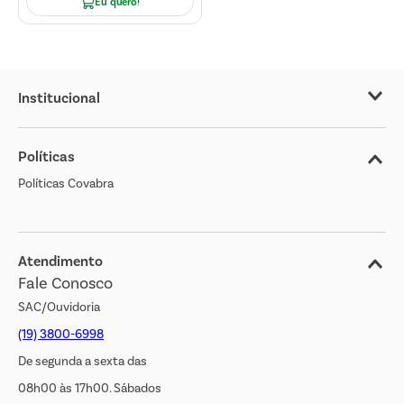
Eu quero!
Institucional
Sobre o Covabra
Políticas
Nossas Lojas
Políticas Covabra
Cliente Bem Estar
Blog
Jornal de Ofertas
Atendimento
Fale Conosco
Transparência Salarial
SAC/Ouvidoria
(19) 3800-6998
De segunda a sexta das
08h00 às 17h00. Sábados