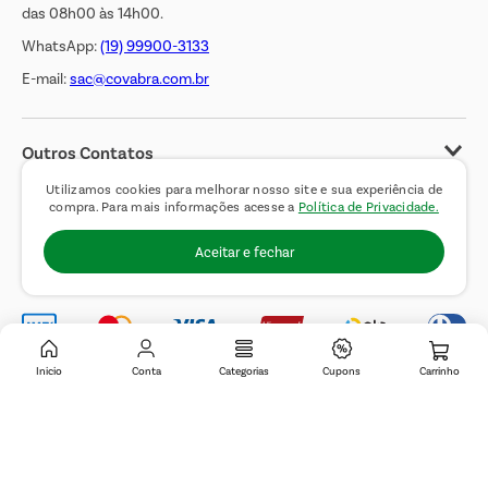
das 08h00 às 14h00.
WhatsApp:
(19) 99900-3133
E-mail:
sac@covabra.com.br
Outros Contatos
Negócios Imobiliários
Utilizamos cookies para melhorar nosso site e sua experiência de
compra. Para mais informações acesse a
Política de Privacidade.
Novos Fornecedores
Aceitar e fechar
Trabalhe Conosco
Inicio
Conta
Categorias
Cupons
© 2019 Covabra Supermercados LTDA. Todos os direitos reservados. CNPJ