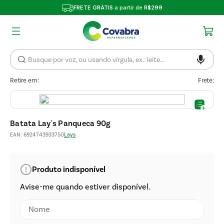
FRETE GRÁTIS
a partir de
R$299
Retire em:
Frete:
Batata Lay's Panqueca 90g
EAN
:
6924743933750
Lays