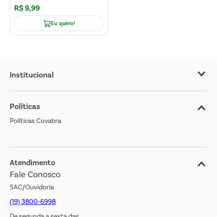
R$
9
,
99
Eu quero!
Institucional
Sobre o Covabra
Políticas
Nossas Lojas
Políticas Covabra
Cliente Bem Estar
Blog
Jornal de Ofertas
Atendimento
Fale Conosco
Transparência Salarial
SAC/Ouvidoria
(19) 3800-6998
De segunda a sexta das