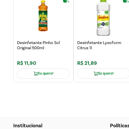
Desinfetante Pinho Sol
Desinfetante Lysoform
Original 500ml
Citrus 1l
R$
11
,
90
R$
21
,
89
Eu quero!
Eu quero!
Institucional
Política