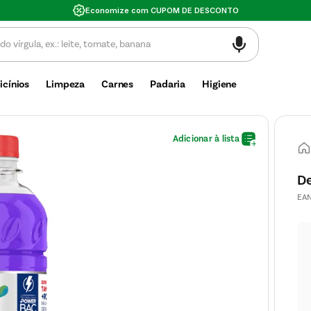
Va
icínios
Limpeza
Carnes
Padaria
Higiene
D
EA