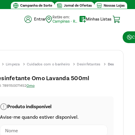
lor mínimo de compra $30
Campanha de Sorte
Jornal de Ofertas
Nossas Lojas
Retire em:
Entrar
Minhas Listas
Campinas - Retirada (10)
C
Limpeza
Cuidados com o banheiro
Desinfetantes
Desinfetante
Omo
esinfetante Omo Lavanda 500ml
Lavanda
N
:
7891150071452
Omo
500ml