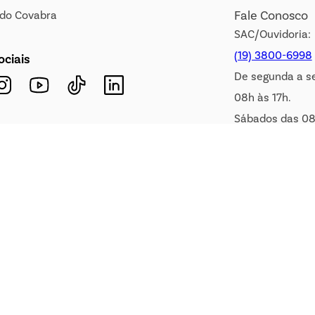
Fale Conosco
s do Covabra
SAC/Ouvidoria:
(19) 3800-6998
ociais
De segunda a s
08h às 17h.
Sábados das 08
WhatsApp:
(19) 99900-3133
E-mail:
sac@covabra.c