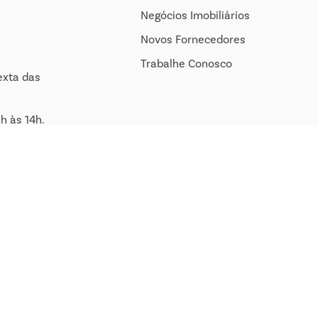
Negócios Imobiliários
Novos Fornecedores
Trabalhe Conosco
exta das
h às 14h.
om.br