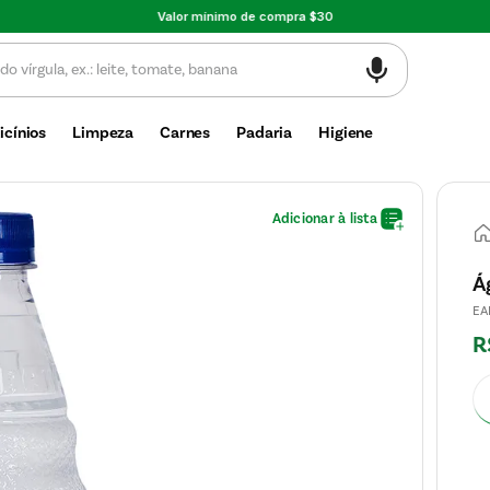
Valor mínimo de compra $30
icínios
Limpeza
Carnes
Padaria
Higiene
Á
EA
R