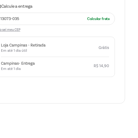
o sei meu CEP
Loja Campinas - Retirada
Grátis
Em até 1 dia útil
Campinas- Entrega
R$
14
,
90
Em até 1 dia