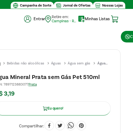
Campanha de Sorte
Jornal de Ofertas
Nossas Lojas
Retire em:
Entrar
Minhas Listas
Campinas - Retirada (10)
C
Bebidas não alcoólicas
Águas
Água sem gás
Água
Mineral
gua Mineral Prata sem Gás Pet 510ml
Prata
N
:
7897123883077
Prata
sem
$
3
,
19
Gás
Pet
510ml
Eu quero!
Compartilhar