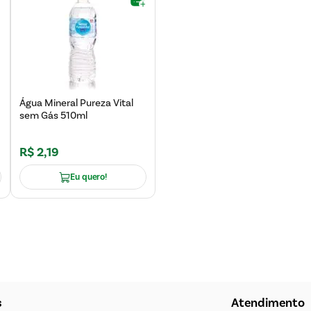
Água Mineral Pureza Vital
sem Gás 510ml
R$
2
,
19
Eu quero!
s
Atendimento