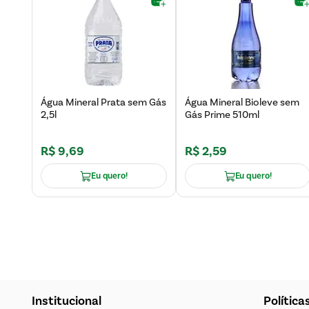
Água Mineral Prata sem Gás
Água Mineral Bioleve sem
2,5l
Gás Prime 510ml
R$
9
,
69
R$
2
,
59
Eu quero!
Eu quero!
Institucional
Política