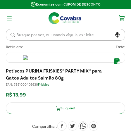
Economize com CUPOM DE DESCONTO
Retire em:
Frete:
Petiscos PURINA FRISKIES® PARTY MIX ® para
Gatos Adultos Salmão 80g
EAN
:
7891000409930
Friskies
R$
13
,
99
Eu quero!
Compartilhar