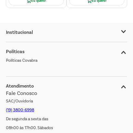
Eu quero!
Eu quero!
Institucional
Sobre o Covabra
Políticas
Nossas Lojas
Políticas Covabra
Cliente Bem Estar
Blog
Jornal de Ofertas
Atendimento
Fale Conosco
Transparência Salarial
SAC/Ouvidoria
(19) 3800-6998
De segunda a sexta das
08h00 às 17h00. Sábados