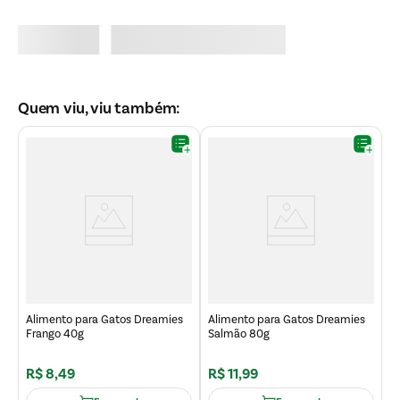
Quem viu, viu também:
A
os
P
Alimento para Gatos Dreamies
Alimento para Gatos Dreamies
Frango 40g
Salmão 80g
R$
8
,
49
R$
11
,
99
R