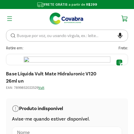
FRETE GRÁTIS
a partir de
R$299
Retire em:
Frete:
Base Líquida Vult Mate Hidraluronic V120
26ml un
EAN
:
7899852022529
Vult