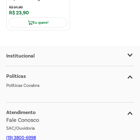
R$
34
,
90
R$
23
,
90
Eu quero!
Institucional
Sobre o Covabra
Políticas
Nossas Lojas
Políticas Covabra
Cliente Bem Estar
Blog
Jornal de Ofertas
Atendimento
Fale Conosco
Transparência Salarial
SAC/Ouvidoria
(19) 3800-6998