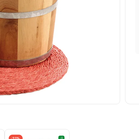
21%
-