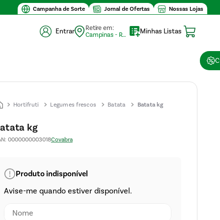
Campanha de Sorte
Jornal de Ofertas
Nossas Lojas
Retire em:
Entrar
Minhas Listas
Campinas - Retirada (10)
C
Hortifruti
Legumes frescos
Batata
Batata kg
atata kg
AN
:
0000000003018
Covabra