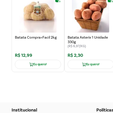
Batata Compra+Facil 2kg
Batata Asterix 1 Unidade
330g
(R$ 6,97/KG)
R$
12
,
99
R$
2
,
30
Eu quero!
Eu quero!
Institucional
Política