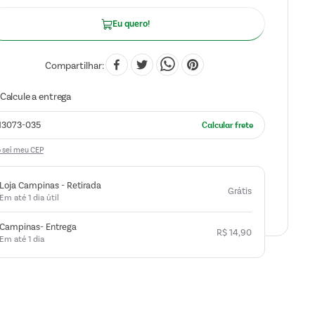
Eu quero!
Compartilhar
 sei meu CEP
Loja Campinas - Retirada
Grátis
Em até 1 dia útil
Campinas- Entrega
R$
14
,
90
Em até 1 dia