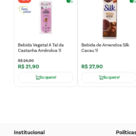
Bebida Vegetal A Tal da
Bebida de Amendoa Silk
Castanha Amêndoa 1l
Cacau 1l
R$
24
,
90
R$
21
,
90
R$
27
,
90
Eu quero!
Eu quero!
Institucional
Política