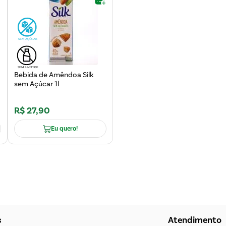
Bebida de Amêndoa Silk
sem Açúcar 1l
R$
27
,
90
Eu quero!
s
Atendimento