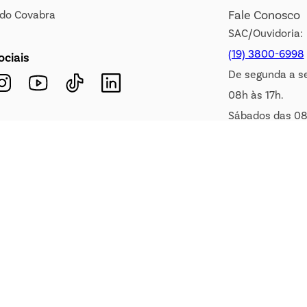
Fale Conosco
s do Covabra
SAC/Ouvidoria:
(19) 3800-6998
ociais
De segunda a s
08h às 17h.
Sábados das 08
WhatsApp:
(19) 99900-3133
E-mail:
sac@covabra.c