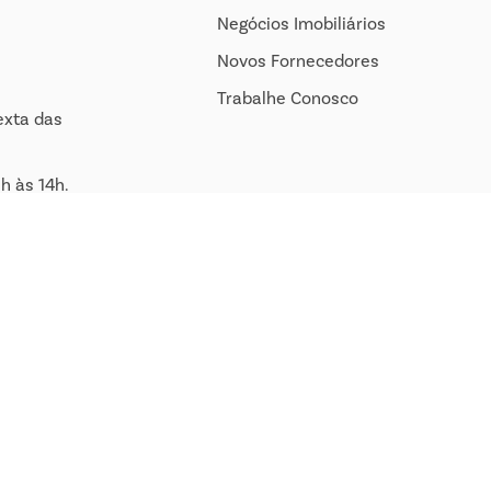
Negócios Imobiliários
Novos Fornecedores
Trabalhe Conosco
exta das
h às 14h.
om.br