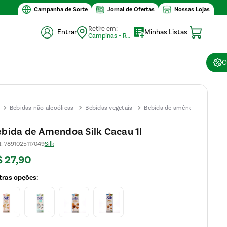
lor mínimo de compra $30
Campanha de Sorte
Jornal de Ofertas
Nossas Lojas
Retire em:
Entrar
Minhas Listas
Campinas - Retirada (10)
C
Bebidas não alcoólicas
Bebidas vegetais
Bebida de amêndoa
Bebi
de
bida de Amendoa Silk Cacau 1l
Amen
N
:
7891025117049
Silk
Silk
$
27
,
90
Cacau