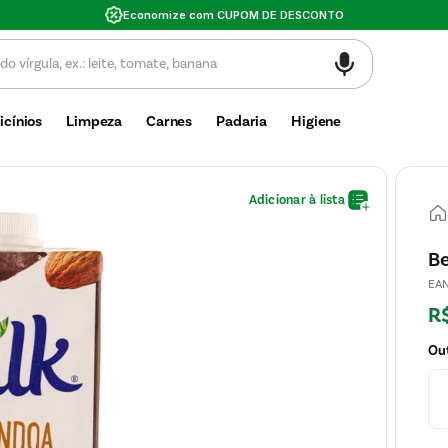
Va
icínios
Limpeza
Carnes
Padaria
Higiene
Be
EA
R