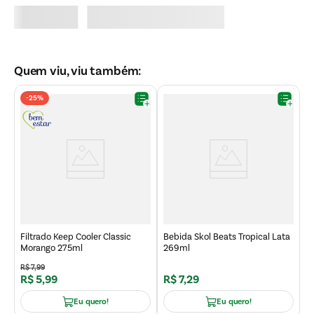
Quem viu, viu também:
-
25%
B
2
Filtrado Keep Cooler Classic
Bebida Skol Beats Tropical Lata
Morango 275ml
269ml
R$
7
,
99
R$
5
,
99
R$
7
,
29
R
Eu quero!
Eu quero!