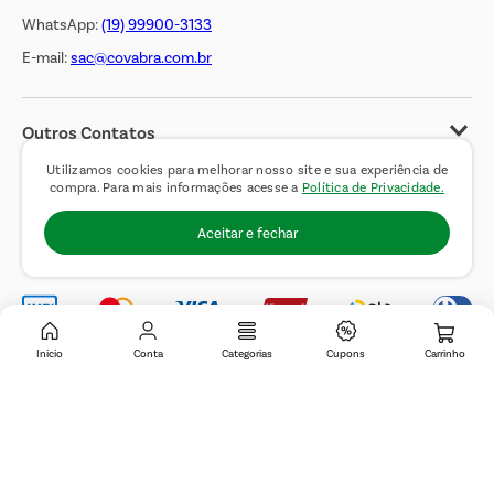
WhatsApp:
(19) 99900-3133
E-mail:
sac@covabra.com.br
Outros Contatos
Negócios Imobiliários
Utilizamos cookies para melhorar nosso site e sua experiência de
compra. Para mais informações acesse a
Política de Privacidade.
Novos Fornecedores
Aceitar e fechar
Trabalhe Conosco
Inicio
Conta
Categorias
Cupons
© 2019 Covabra Supermercados LTDA. Todos os direitos reservados. CNPJ
sob n.º 61.233.151/0001-84, com sede a Rua Domingos Pretti, nº 165, Jardim