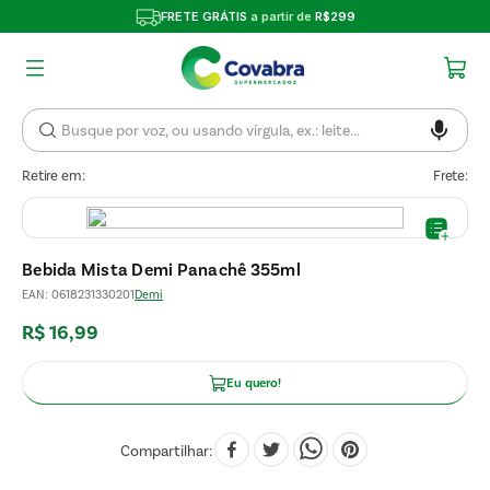
FRETE GRÁTIS
a partir de
R$299
Retire em:
Frete:
Bebida Mista Demi Panachê 355ml
EAN
:
0618231330201
Demi
R$
16
,
99
Eu quero!
Compartilhar