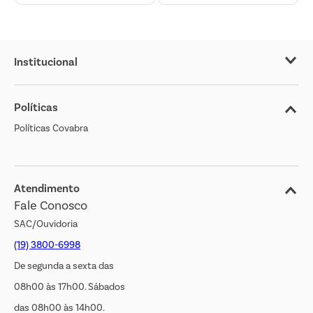
Institucional
Sobre o Covabra
Políticas
Nossas Lojas
Políticas Covabra
Cliente Bem Estar
Blog
Jornal de Ofertas
Atendimento
Fale Conosco
Transparência Salarial
SAC/Ouvidoria
(19) 3800-6998
De segunda a sexta das
08h00 às 17h00. Sábados
das 08h00 às 14h00.