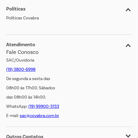
Políticas
Nossas Lojas
Políticas Covabra
Cliente Bem Estar
Blog
Jornal de Ofertas
Atendimento
Fale Conosco
Transparência Salarial
SAC/Ouvidoria
(19) 3800-6998
De segunda a sexta das
08h00 às 17h00. Sábados
das 08h00 às 14h00.
WhatsApp:
(19) 99900-3133
E-mail:
sac@covabra.com.br
Outros Contatos