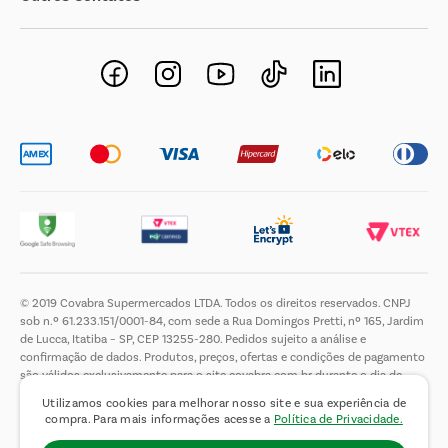
Negócios Imobiliários
Novos Fornecedores
Trabalhe Conosco
© 2019 Covabra Supermercados LTDA. Todos os direitos reservados. CNPJ
sob n.º 61.233.151/0001-84, com sede a Rua Domingos Pretti, nº 165, Jardim
de Lucca, Itatiba – SP, CEP 13255-280. Pedidos sujeito a análise e
confirmação de dados. Produtos, preços, ofertas e condições de pagamento
são válidos exclusivamente para o site covabra.com.br durante o dia de
hoje, podendo sofrer alterações sem aviso prévio. Nos reservamos ao direito
Utilizamos cookies para melhorar nosso site e sua experiência de
de limitar a quantidade máxima de produtos por compra por cliente. Não
compra. Para mais informações acesse a
Política de Privacidade.
vendemos no atacado. Fotos meramente ilustrativas.É proibida a venda e a
entrega de bebidas alcoólicas a menores de 18 (dezoito) anos, conforme Lei