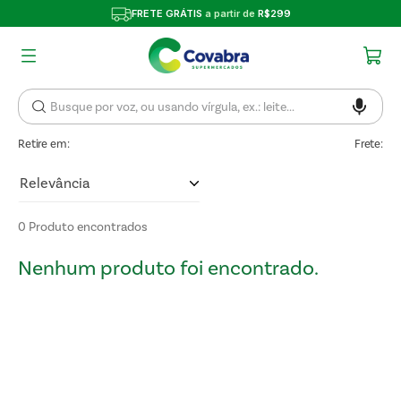
FRETE GRÁTIS
a partir de
R$299
Retire em:
Frete:
Relevância
0
Produto