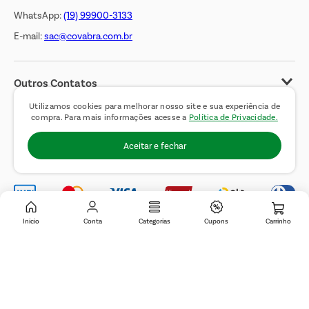
WhatsApp:
(19) 99900-3133
E-mail:
sac@covabra.com.br
Outros Contatos
Negócios Imobiliários
Utilizamos cookies para melhorar nosso site e sua experiência de
compra. Para mais informações acesse a
Política de Privacidade.
Novos Fornecedores
Aceitar e fechar
Trabalhe Conosco
Inicio
Conta
Categorias
Cupons
© 2019 Covabra Supermercados LTDA. Todos os direitos reservados. CNPJ
sob n.º 61.233.151/0001-84, com sede a Rua Domingos Pretti, nº 165, Jardim