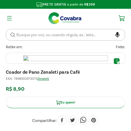
FRETE GRÁTIS
a partir de
R$299
Retire em:
Frete:
Coador de Pano Zenaleti para Café
EAN
:
7898922973075
Zenaleti
R$
8
,
90
Eu quero!
Compartilhar