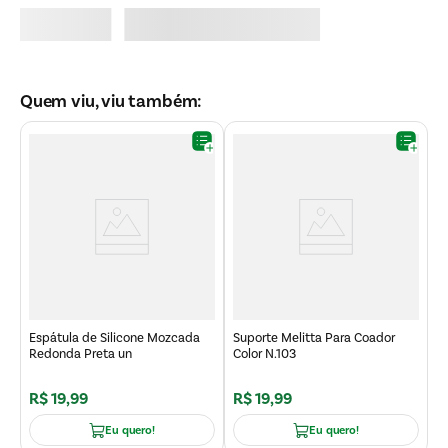
Quem viu, viu também:
T
M
Espátula de Silicone Mozcada
Suporte Melitta Para Coador
Redonda Preta un
Color N.103
R$
19
,
99
R$
19
,
99
R
Eu quero!
Eu quero!