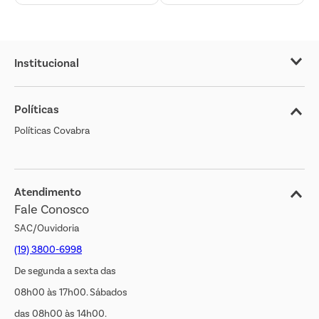
Institucional
Sobre o Covabra
Políticas
Nossas Lojas
Políticas Covabra
Cliente Bem Estar
Blog
Jornal de Ofertas
Atendimento
Fale Conosco
Transparência Salarial
SAC/Ouvidoria
(19) 3800-6998
De segunda a sexta das
08h00 às 17h00. Sábados
das 08h00 às 14h00.