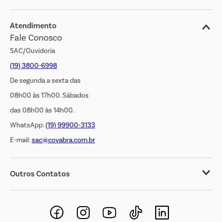
Blog
Jornal de Ofertas
Atendimento
Fale Conosco
Transparência Salarial
SAC/Ouvidoria
(19) 3800-6998
De segunda a sexta das
08h00 às 17h00. Sábados
das 08h00 às 14h00.
WhatsApp:
(19) 99900-3133
E-mail:
sac@covabra.com.br
Outros Contatos
Negócios Imobiliários
Novos Fornecedores