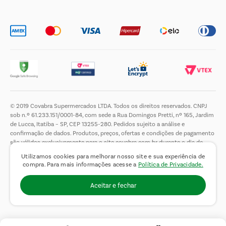
Trabalhe Conosco
© 2019 Covabra Supermercados LTDA. Todos os direitos reservados. CNPJ
sob n.º 61.233.151/0001-84, com sede a Rua Domingos Pretti, nº 165, Jardim
de Lucca, Itatiba – SP, CEP 13255-280. Pedidos sujeito a análise e
confirmação de dados. Produtos, preços, ofertas e condições de pagamento
são válidos exclusivamente para o site covabra.com.br durante o dia de
hoje, podendo sofrer alterações sem aviso prévio. Nos reservamos ao direito
Utilizamos cookies para melhorar nosso site e sua experiência de
de limitar a quantidade máxima de produtos por compra por cliente. Não
compra. Para mais informações acesse a
Política de Privacidade.
vendemos no atacado. Fotos meramente ilustrativas.É proibida a venda e a
entrega de bebidas alcoólicas a menores de 18 (dezoito) anos, conforme Lei
Aceitar e fechar
n.° 8069/90, art. 81, inciso II (Estatuto da Criança e do Adolescente).