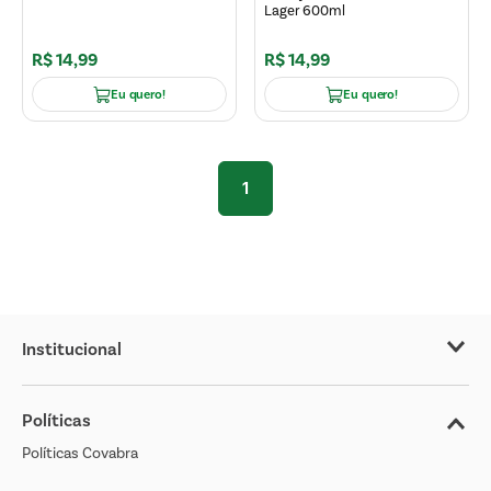
Lager 600ml
R$
14
,
99
R$
14
,
99
Eu quero!
Eu quero!
1
Institucional
Sobre o Covabra
Políticas
Nossas Lojas
Políticas Covabra
Cliente Bem Estar