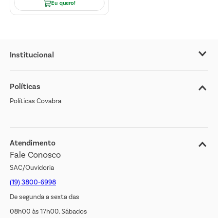
Eu quero!
Institucional
Sobre o Covabra
Políticas
Nossas Lojas
Políticas Covabra
Cliente Bem Estar
Blog
Jornal de Ofertas
Atendimento
Fale Conosco
Transparência Salarial
SAC/Ouvidoria
(19) 3800-6998
De segunda a sexta das
08h00 às 17h00. Sábados