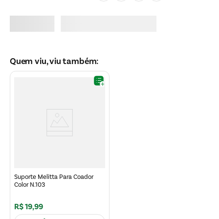
Quem viu, viu também:
Suporte Melitta Para Coador
Color N.103
R$
19
,
99