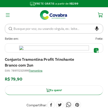
FRETE GRÁTIS
a partir de
R$299
Retire em:
Frete:
Conjunto Tramontina Profit Trinchante
Branco com 2un
EAN
:
7891112325999
Tramontina
R$
79
,
90
Eu quero!
Compartilhar