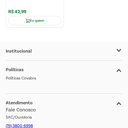
R$
42
,
99
Eu quero!
Institucional
Sobre o Covabra
Políticas
Nossas Lojas
Políticas Covabra
Cliente Bem Estar
Blog
Jornal de Ofertas
Atendimento
Fale Conosco
Transparência Salarial
SAC/Ouvidoria
(19) 3800-6998