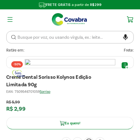
FRETE GRÁTIS
a partir de
R$299
Retire em:
Frete:
-
50%
Creme Dental Sorisso Kolynos Edição
Limitada 90g
EAN
:
7509546701059
Sorriso
R$
5
,
99
R$
2
,
99
Eu quero!