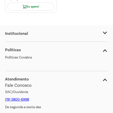
Eu quero!
Institucional
Sobre o Covabra
Políticas
Nossas Lojas
Políticas Covabra
Cliente Bem Estar
Blog
Jornal de Ofertas
Atendimento
Fale Conosco
Transparência Salarial
SAC/Ouvidoria
(19) 3800-6998
De segunda a sexta das