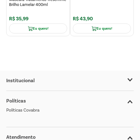
Brilho Lamelar 400ml
R$
35
,
99
R$
43
,
90
R
Eu quero!
Eu quero!
Institucional
Sobre o Covabra
Políticas
Nossas Lojas
Políticas Covabra
Cliente Bem Estar
Blog
Jornal de Ofertas
Atendimento