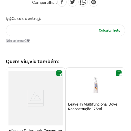
Compartilhar
Não sei meu CEP
Quem viu, viu também:
Leave-In Multifuncional Dove
M
Reconstrução 175ml
C
3
Máscara Tratamento Tresemmé