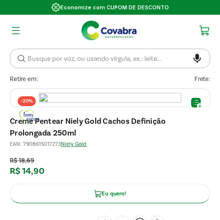
Economize com CUPOM DE DESCONTO
Retire em:
Frete:
-
20%
Creme Pentear Niely Gold Cachos Definição
Prolongada 250ml
EAN
:
7908615017273
Niely Gold
R$
18
,
69
R$
14
,
90
Eu quero!