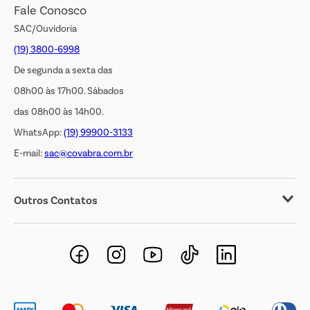
Fale Conosco
Transparência Salarial
SAC/Ouvidoria
(19) 3800-6998
De segunda a sexta das
08h00 às 17h00. Sábados
das 08h00 às 14h00.
WhatsApp:
(19) 99900-3133
E-mail:
sac@covabra.com.br
Outros Contatos
Negócios Imobiliários
Novos Fornecedores
Trabalhe Conosco