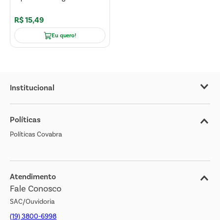
R$
15
,
49
Eu quero!
Institucional
Sobre o Covabra
Políticas
Nossas Lojas
Políticas Covabra
Cliente Bem Estar
Blog
Jornal de Ofertas
Atendimento
Fale Conosco
Transparência Salarial
SAC/Ouvidoria
(19) 3800-6998