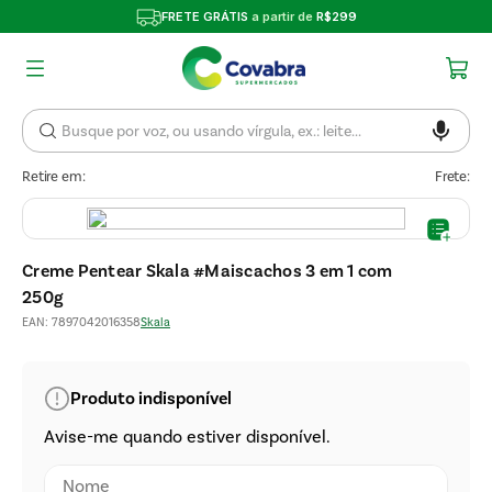
FRETE GRÁTIS
a partir de
R$299
Retire em:
Frete:
Creme Pentear Skala #Maiscachos 3 em 1 com
250g
EAN
:
7897042016358
Skala