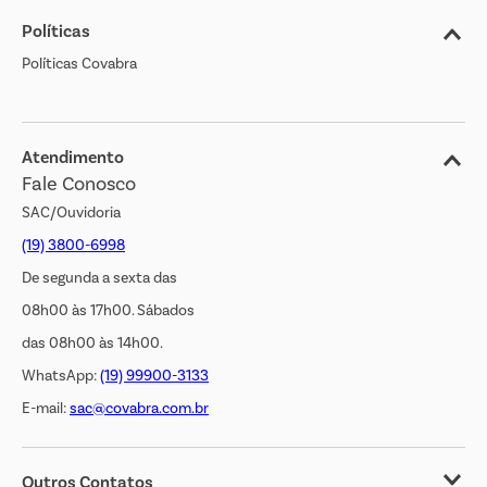
Políticas
Nossas Lojas
Políticas Covabra
Cliente Bem Estar
Blog
Jornal de Ofertas
Atendimento
Fale Conosco
Transparência Salarial
SAC/Ouvidoria
(19) 3800-6998
De segunda a sexta das
08h00 às 17h00. Sábados
das 08h00 às 14h00.
WhatsApp:
(19) 99900-3133
E-mail:
sac@covabra.com.br
Outros Contatos