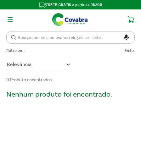
FRETE GRÁTIS
a partir de
R$299
Retire em:
Frete:
Relevância
0
Produto