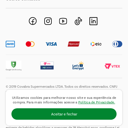
Negócios Imobiliários
Novos Fornecedores
Trabalhe Conosco
© 2019 Covabra Supermercados LTDA. Todos os direitos reservados. CNPJ
sob n.º 61.233.151/0001-84, com sede a Rua Domingos Pretti, nº 165, Jardim
de Lucca, Itatiba – SP, CEP 13255-280. Pedidos sujeito a análise e
Utilizamos cookies para melhorar nosso site e sua experiência de
confirmação de dados. Produtos, preços, ofertas e condições de pagamento
compra. Para mais informações acesse a
Política de Privacidade.
são válidos exclusivamente para o site covabra.com.br durante o dia de
hoje, podendo sofrer alterações sem aviso prévio. Nos reservamos ao direito
Aceitar e fechar
de limitar a quantidade máxima de produtos por compra por cliente. Não
vendemos no atacado. Fotos meramente ilustrativas.É proibida a venda e a
entrega de bebidas alcoólicas a menores de 18 (dezoito) anos, conforme Lei