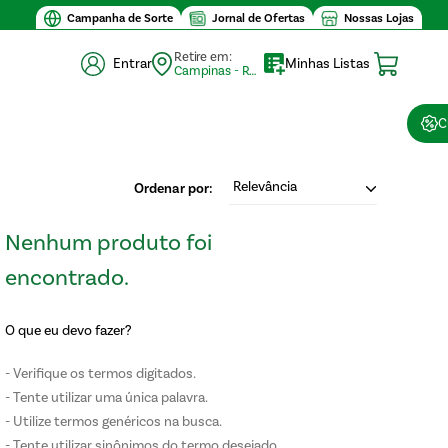
Campanha de Sorte
Jornal de Ofertas
Nossas Lojas
Retire em:
Entrar
Minhas Listas
Campinas - Retirada (10)
C
Relevância
O que eu devo fazer?
Verifique os termos digitados.
Tente utilizar uma única palavra.
Utilize termos genéricos na busca.
Tente utilizar sinônimos do termo desejado.