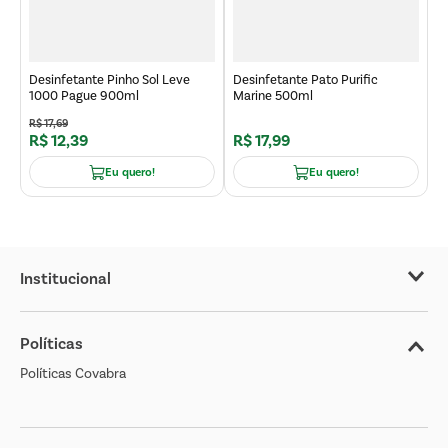
L
Desinfetante Pinho Sol Leve
Desinfetante Pato Purific
1000 Pague 900ml
Marine 500ml
R$
17
,
69
R
R$
12
,
39
R$
17
,
99
R
Eu quero!
Eu quero!
Institucional
Sobre o Covabra
Políticas
Nossas Lojas
Políticas Covabra
Cliente Bem Estar
Blog