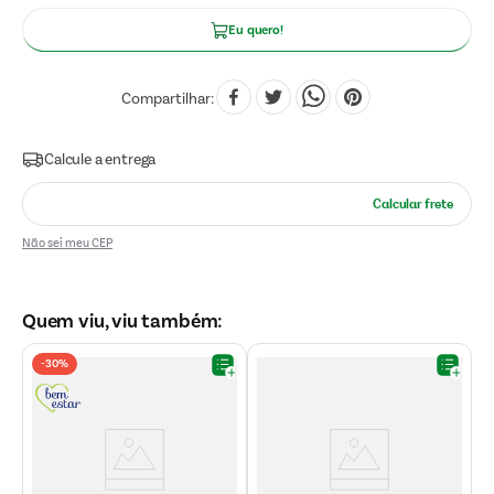
Eu quero!
Compartilhar
Não sei meu CEP
Quem viu, viu também:
-
30%
D