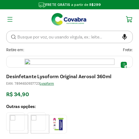
FRETE GRÁTIS
a partir de
R$299
Retire em:
Frete:
Desinfetante Lysoform Original Aerosol 360ml
EAN
:
7894650937723
Lysoform
R$
34
,
90