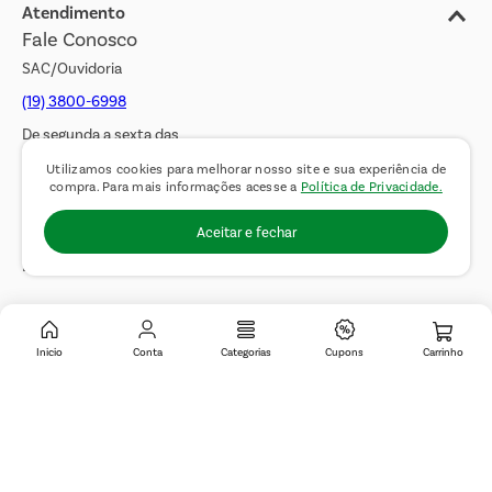
Jornal de Ofertas
Atendimento
Fale Conosco
Transparência Salarial
SAC/Ouvidoria
(19) 3800-6998
De segunda a sexta das
08h00 às 17h00. Sábados
Utilizamos cookies para melhorar nosso site e sua experiência de
compra. Para mais informações acesse a
Política de Privacidade.
das 08h00 às 14h00.
Aceitar e fechar
WhatsApp:
(19) 99900-3133
E-mail:
sac@covabra.com.br
Outros Contatos
Inicio
Conta
Categorias
Cupons
Negócios Imobiliários
Novos Fornecedores
Trabalhe Conosco