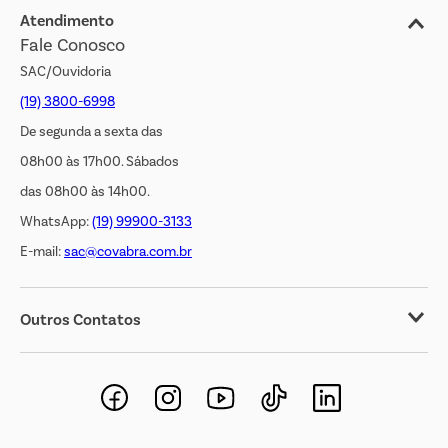
Jornal de Ofertas
Atendimento
Fale Conosco
Transparência Salarial
SAC/Ouvidoria
(19) 3800-6998
De segunda a sexta das
08h00 às 17h00. Sábados
das 08h00 às 14h00.
WhatsApp:
(19) 99900-3133
E-mail:
sac@covabra.com.br
Outros Contatos
Negócios Imobiliários
Novos Fornecedores
Trabalhe Conosco