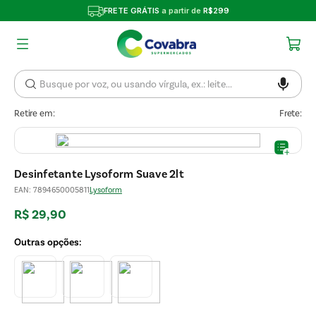
FRETE GRÁTIS
a partir de
R$299
Retire em:
Frete:
Desinfetante Lysoform Suave 2lt
EAN
:
7894650005811
Lysoform
R$
29
,
90