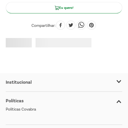
Eu quero!
Compartilhar
Institucional
Sobre o Covabra
Políticas
Nossas Lojas
Políticas Covabra
Cliente Bem Estar
Blog