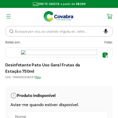
FRETE GRÁTIS
a partir de
R$299
Retire em:
Frete:
Desinfetante Pato Uso Geral Frutas da
Estação 750ml
EAN
:
7894650008447
Pato