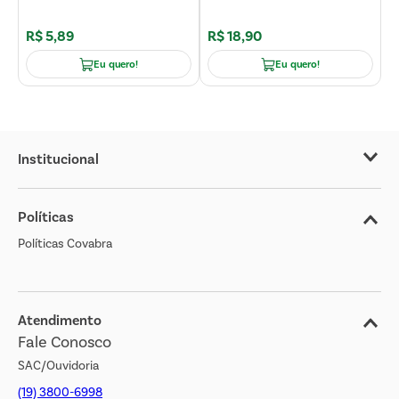
R$
5
,
89
R$
18
,
90
R
Eu quero!
Eu quero!
Institucional
Sobre o Covabra
Políticas
Nossas Lojas
Políticas Covabra
Cliente Bem Estar
Blog
Jornal de Ofertas
Atendimento
Fale Conosco
Transparência Salarial
SAC/Ouvidoria
(19) 3800-6998