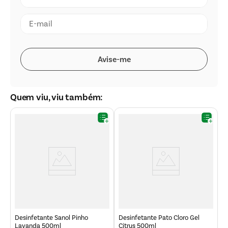
Quem viu, viu também:
2l
D
L
Desinfetante Sanol Pinho
Desinfetante Pato Cloro Gel
Lavanda 500ml
Citrus 500ml