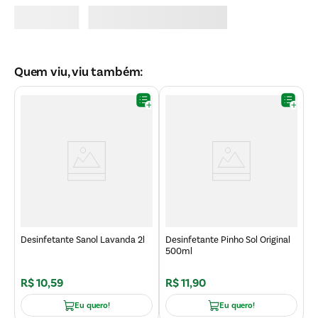
Quem viu, viu também:
D
S
Desinfetante Sanol Lavanda 2l
Desinfetante Pinho Sol Original
500ml
R$
10
,
59
R$
11
,
90
R
Eu quero!
Eu quero!