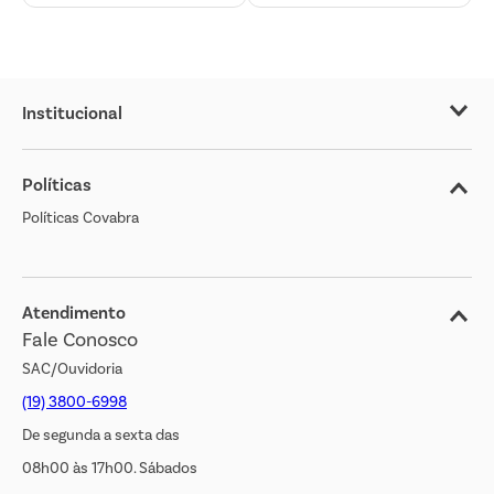
Institucional
Sobre o Covabra
Políticas
Nossas Lojas
Políticas Covabra
Cliente Bem Estar
Blog
Jornal de Ofertas
Atendimento
Fale Conosco
Transparência Salarial
SAC/Ouvidoria
(19) 3800-6998
De segunda a sexta das
08h00 às 17h00. Sábados