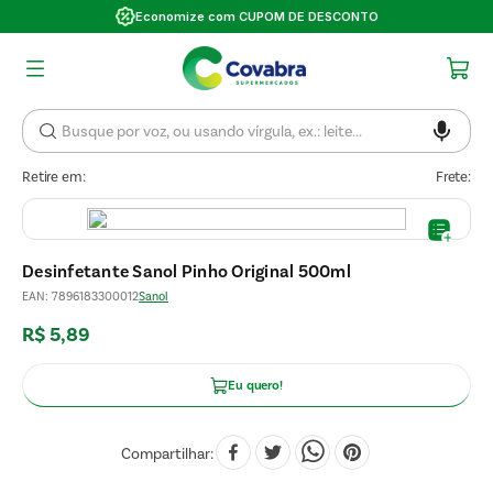
Economize com CUPOM DE DESCONTO
Retire em:
Frete:
Desinfetante Sanol Pinho Original 500ml
EAN
:
7896183300012
Sanol
R$
5
,
89
Eu quero!
Compartilhar