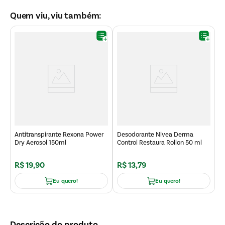
Quem viu, viu também:
D
K
Antitranspirante Rexona Power
Desodorante Nivea Derma
Dry Aerosol 150ml
Control Restaura Rollon 50 ml
R$
19
,
90
R$
13
,
79
R
Eu quero!
Eu quero!
Descrição do produto