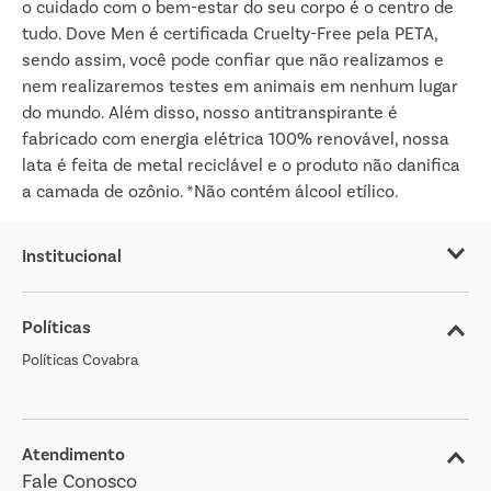
o cuidado com o bem-estar do seu corpo é o centro de
tudo. Dove Men é certificada Cruelty-Free pela PETA,
sendo assim, você pode confiar que não realizamos e
nem realizaremos testes em animais em nenhum lugar
do mundo. Além disso, nosso antitranspirante é
fabricado com energia elétrica 100% renovável, nossa
lata é feita de metal reciclável e o produto não danifica
a camada de ozônio. *Não contém álcool etílico.
Institucional
Sobre o Covabra
Políticas
Nossas Lojas
Políticas Covabra
Cliente Bem Estar
Blog
Jornal de Ofertas
Atendimento
Fale Conosco
Transparência Salarial