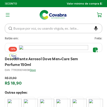
Valor mínimo de compra $30
Retire em:
Frete:
-
14%
Desodorante Aerosol Dove Men+Care Sem
Perfume 150ml
EAN
:
7791293014838
Dove
R$
21
,
90
R$
18
,
90