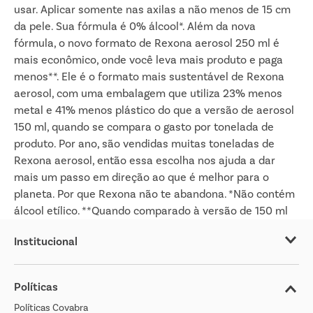
usar. Aplicar somente nas axilas a não menos de 15 cm
da pele. Sua fórmula é 0% álcool*. Além da nova
fórmula, o novo formato de Rexona aerosol 250 ml é
mais econômico, onde você leva mais produto e paga
menos**. Ele é o formato mais sustentável de Rexona
aerosol, com uma embalagem que utiliza 23% menos
metal e 41% menos plástico do que a versão de aerosol
150 ml, quando se compara o gasto por tonelada de
produto. Por ano, são vendidas muitas toneladas de
Rexona aerosol, então essa escolha nos ajuda a dar
mais um passo em direção ao que é melhor para o
planeta. Por que Rexona não te abandona. *Não contém
álcool etílico. **Quando comparado à versão de 150 ml
Institucional
Sobre o Covabra
Políticas
Nossas Lojas
Políticas Covabra
Cliente Bem Estar