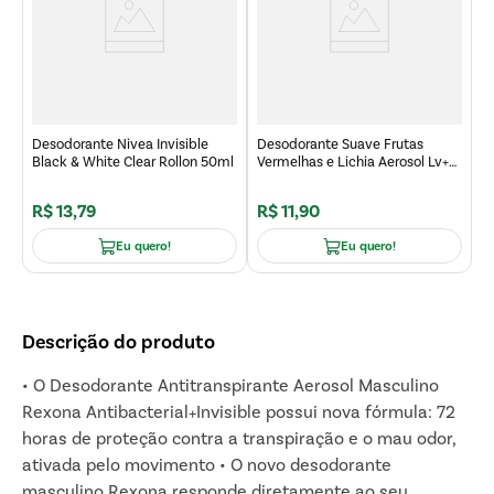
B
R
Desodorante Nivea Invisible
Desodorante Suave Frutas
Black & White Clear Rollon 50ml
Vermelhas e Lichia Aerosol Lv+
Pg- 200ml
R$
13
,
79
R$
11
,
90
R
Eu quero!
Eu quero!
Descrição do produto
• O Desodorante Antitranspirante Aerosol Masculino
Rexona Antibacterial+Invisible possui nova fórmula: 72
horas de proteção contra a transpiração e o mau odor,
ativada pelo movimento • O novo desodorante
masculino Rexona responde diretamente ao seu