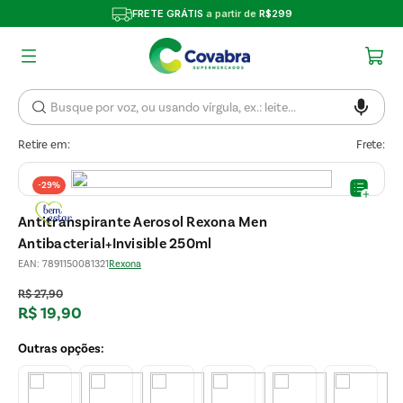
FRETE GRÁTIS
a partir de
R$299
Retire em:
Frete:
-
29%
Antitranspirante Aerosol Rexona Men
Antibacterial+Invisible 250ml
EAN
:
7891150081321
Rexona
R$
27
,
90
R$
19
,
90