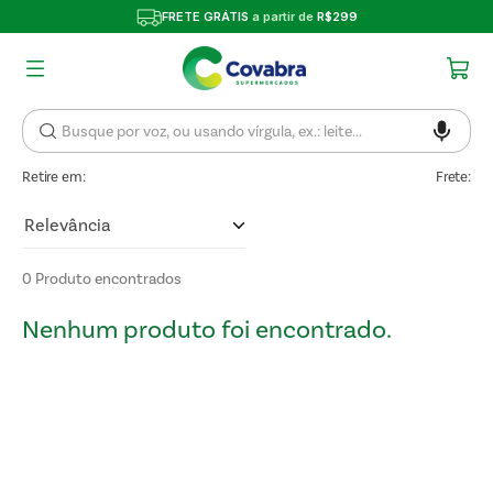
FRETE GRÁTIS
a partir de
R$299
Retire em:
Frete:
Relevância
0
Produto