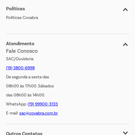
Políticas
Nossas Lojas
Políticas Covabra
Cliente Bem Estar
Blog
Jornal de Ofertas
Atendimento
Fale Conosco
Transparência Salarial
SAC/Ouvidoria
(19) 3800-6998
De segunda a sexta das
08h00 às 17h00. Sábados
das 08h00 às 14h00.
WhatsApp:
(19) 99900-3133
E-mail:
sac@covabra.com.br
Outros Contatos