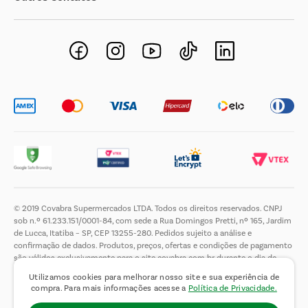
Negócios Imobiliários
Novos Fornecedores
Trabalhe Conosco
© 2019 Covabra Supermercados LTDA. Todos os direitos reservados. CNPJ
sob n.º 61.233.151/0001-84, com sede a Rua Domingos Pretti, nº 165, Jardim
de Lucca, Itatiba – SP, CEP 13255-280. Pedidos sujeito a análise e
confirmação de dados. Produtos, preços, ofertas e condições de pagamento
são válidos exclusivamente para o site covabra.com.br durante o dia de
hoje, podendo sofrer alterações sem aviso prévio. Nos reservamos ao direito
Utilizamos cookies para melhorar nosso site e sua experiência de
de limitar a quantidade máxima de produtos por compra por cliente. Não
compra. Para mais informações acesse a
Política de Privacidade.
vendemos no atacado. Fotos meramente ilustrativas.É proibida a venda e a
entrega de bebidas alcoólicas a menores de 18 (dezoito) anos, conforme Lei