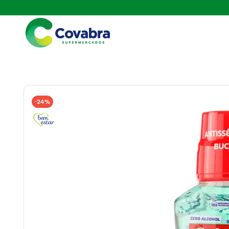
24%
-