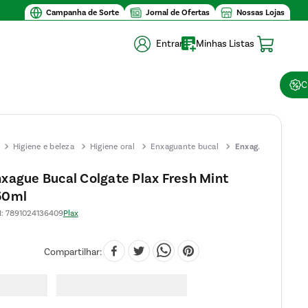
Campanha de Sorte
Jornal de Ofertas
Nossas Lojas
Entrar
Minhas Listas
C
Higiene e beleza
Higiene oral
Enxaguante bucal
Enxague
Bucal
xague Bucal Colgate Plax Fresh Mint
Colgate
50ml
Plax
Fresh
N
:
7891024136409
Plax
Mint
250ml
Compartilhar