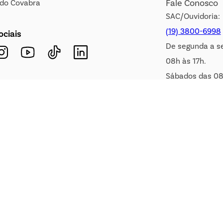
Fale Conosco
s do Covabra
SAC/Ouvidoria:
(19) 3800-6998
ociais
De segunda a s
08h às 17h.
Sábados das 08
WhatsApp:
(19) 99900-3133
E-mail:
sac@covabra.c
 n.º 61.233.151/0001-84, com sede a Rua Domingos Pretti, nº 165, Jardim de Lucca, 