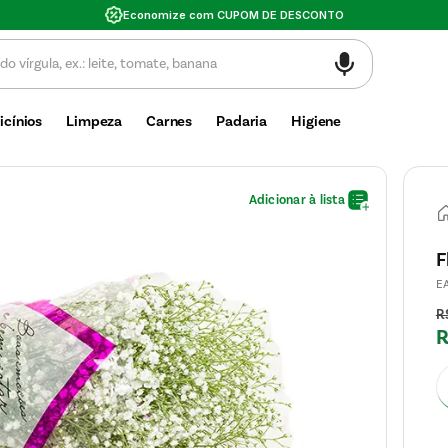
OM DE DESCONTO
icínios
Limpeza
Carnes
Padaria
Higiene
F
E
R