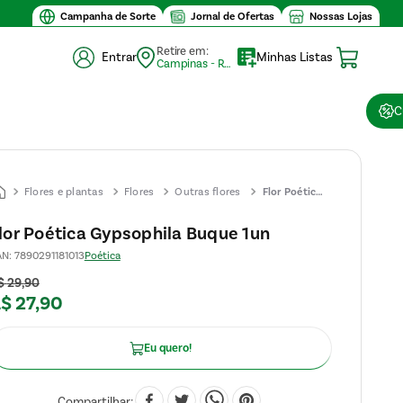
Valor mínimo de compra $30
Campanha de Sorte
Jornal de Ofertas
Nossas Lojas
Retire em:
Entrar
Minhas Listas
Campinas - Retirada (10)
C
Flores e plantas
Flores
Outras flores
Flor Poética
Gypsophila
lor Poética Gypsophila Buque 1un
Buque 1un
AN
:
7890291181013
Poética
$
29
,
90
R$
27
,
90
Eu quero!
Compartilhar