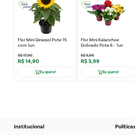
Flor Mini Girassol Pote 15
Flor Mini Kalanchoe
com 1un
Dobrado Pote 6 - 1un
R$
17
,
90
R$
5
,
99
R$
14
,
90
R$
3
,
99
Eu quero!
Eu quero!
Institucional
Política