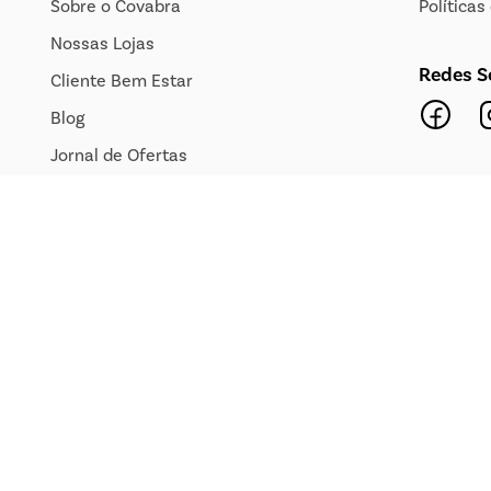
Sobre o Covabra
Política
Nossas Lojas
Redes S
Cliente Bem Estar
Blog
Jornal de Ofertas
Transparência Salarial
© 2019 Covabra Supermercados LTDA. Todos os direitos reservados. CNPJ sob