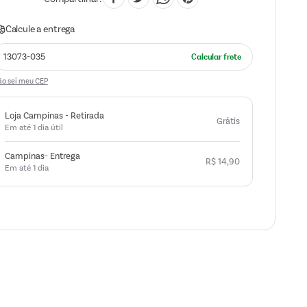
o sei meu CEP
Loja Campinas - Retirada
Grátis
Em até 1 dia útil
Campinas- Entrega
R$
14
,
90
Em até 1 dia