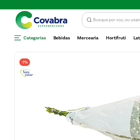
Economize com CUP
Categorias
Bebidas
Mercearia
Hortifruti
Lat
7%
-