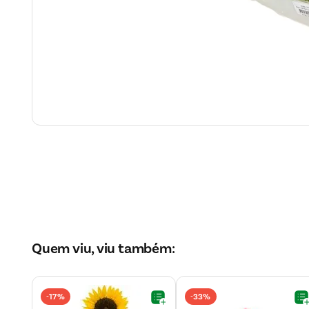
Quem viu, viu também:
17%
33%
-
-