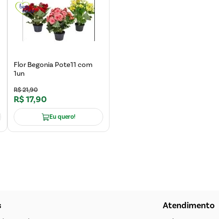
Flor Begonia Pote11 com
1un
R$
21
,
90
R$
17
,
90
Eu quero!
s
Atendimento