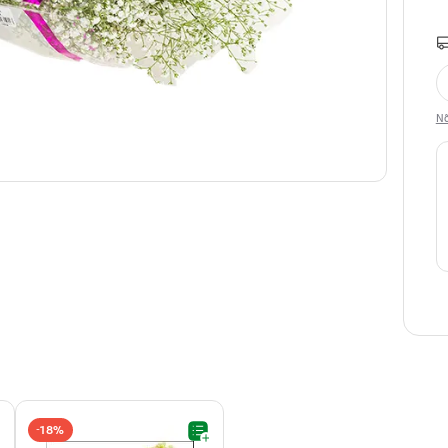
Nã
18%
-