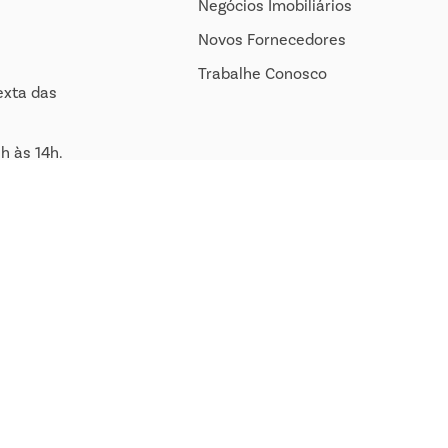
Negócios Imobiliários
Novos Fornecedores
Trabalhe Conosco
exta das
h às 14h.
om.br
Itatiba – SP, CEP 13255-280. Pedidos sujeito a análise e confirmação de