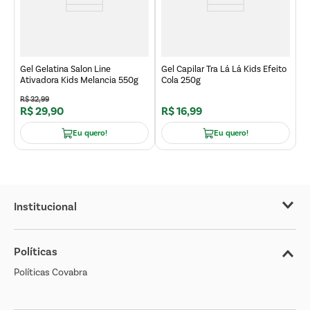
M
M
Gel Gelatina Salon Line
Gel Capilar Tra Lá Lá Kids Efeito
Ativadora Kids Melancia 550g
Cola 250g
R$
32
,
99
R$
29
,
90
R$
16
,
99
R
Eu quero!
Eu quero!
Institucional
Sobre o Covabra
Políticas
Nossas Lojas
Políticas Covabra
Cliente Bem Estar
Blog