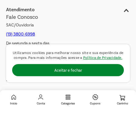
Jornal de Ofertas
Atendimento
Fale Conosco
Transparência Salarial
SAC/Ouvidoria
(19) 3800-6998
De segunda a sexta das
08h00 às 17h00. Sábados
Utilizamos cookies para melhorar nosso site e sua experiência de
compra. Para mais informações acesse a
Política de Privacidade.
das 08h00 às 14h00.
Aceitar e fechar
WhatsApp:
(19) 99900-3133
E-mail:
sac@covabra.com.br
Outros Contatos
Inicio
Conta
Categorias
Cupons
Negócios Imobiliários
Novos Fornecedores
Trabalhe Conosco