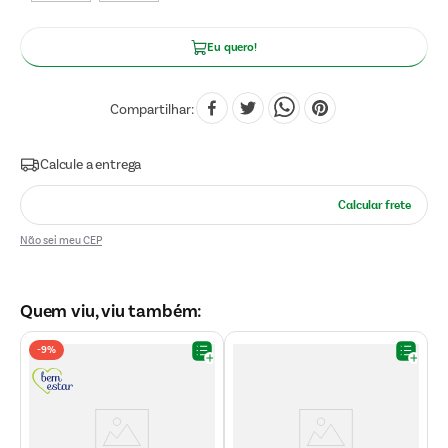
Eu quero!
Compartilhar
Não sei meu CEP
Quem viu, viu também:
-
9%