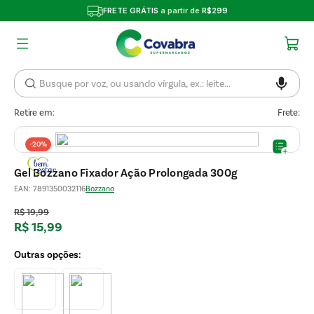
FRETE GRÁTIS
a partir de
R$299
Retire em:
Frete:
-
20%
Gel Bozzano Fixador Ação Prolongada 300g
EAN
:
7891350032116
Bozzano
R$
19
,
99
R$
15
,
99