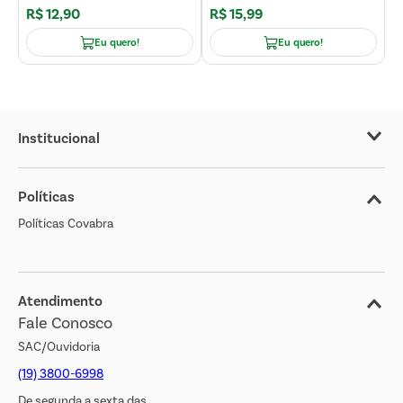
R$
12
,
90
R$
15
,
99
R
Eu quero!
Eu quero!
Institucional
Sobre o Covabra
Políticas
Nossas Lojas
Políticas Covabra
Cliente Bem Estar
Blog
Jornal de Ofertas
Atendimento
Fale Conosco
Transparência Salarial
SAC/Ouvidoria
(19) 3800-6998
De segunda a sexta das