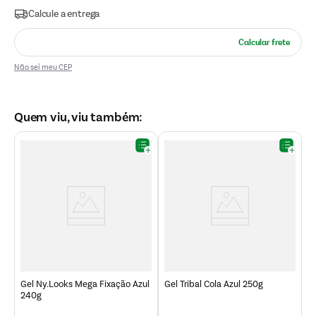
Não sei meu CEP
Quem viu, viu também:
M
g
B
Gel Ny.Looks Mega Fixação Azul
Gel Tribal Cola Azul 250g
240g