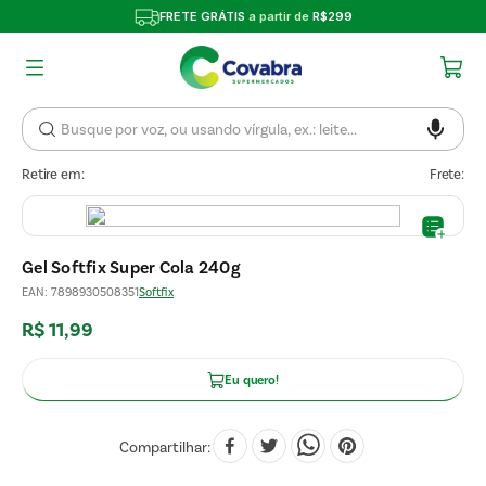
FRETE GRÁTIS
a partir de
R$299
Retire em:
Frete:
Gel Softfix Super Cola 240g
EAN
:
7898930508351
Softfix
R$
11
,
99
Eu quero!
Compartilhar