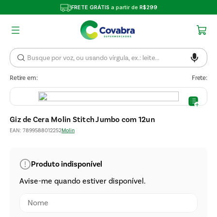
FRETE GRÁTIS
a partir de
R$299
Retire em:
Frete:
Giz de Cera Molin Stitch Jumbo com 12un
EAN
:
7899588012252
Molin