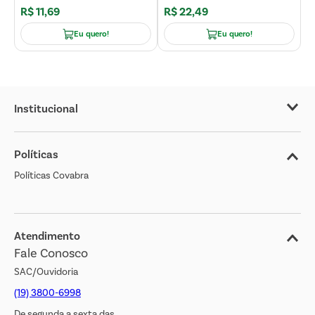
R$
11
,
69
R$
22
,
49
Eu quero!
Eu quero!
Institucional
Sobre o Covabra
Políticas
Nossas Lojas
Políticas Covabra
Cliente Bem Estar
Blog
Jornal de Ofertas
Atendimento
Fale Conosco
Transparência Salarial
SAC/Ouvidoria
(19) 3800-6998
De segunda a sexta das