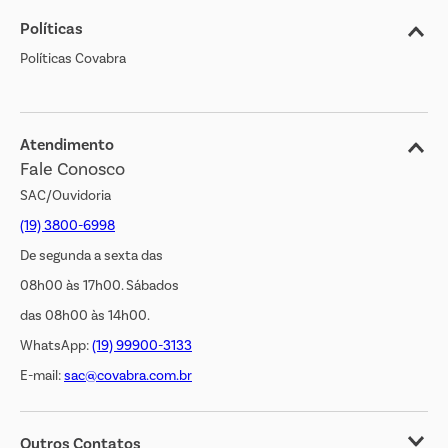
Políticas
Nossas Lojas
Políticas Covabra
Cliente Bem Estar
Blog
Jornal de Ofertas
Atendimento
Fale Conosco
Transparência Salarial
SAC/Ouvidoria
(19) 3800-6998
De segunda a sexta das
08h00 às 17h00. Sábados
das 08h00 às 14h00.
WhatsApp:
(19) 99900-3133
E-mail:
sac@covabra.com.br
Outros Contatos