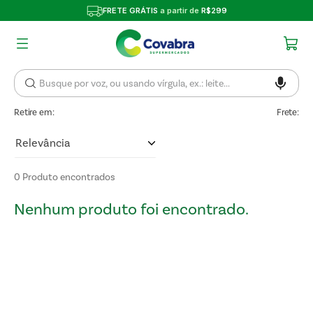
FRETE GRÁTIS
a partir de
R$299
Retire em:
Frete:
Relevância
0
Produto