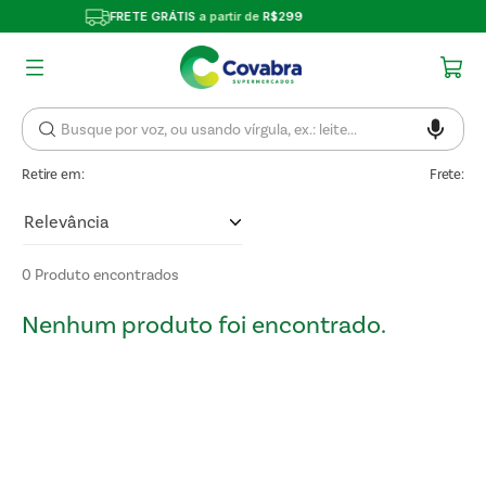
ÁTIS
a partir de
R$299
Economize com CUPO
Retire em:
Frete:
Relevância
0
Produto