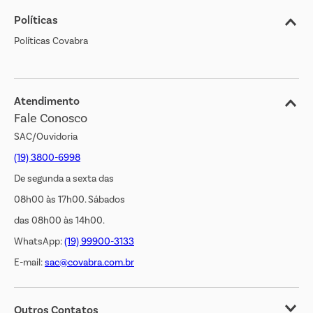
Políticas
Nossas Lojas
Políticas Covabra
Cliente Bem Estar
Blog
Jornal de Ofertas
Atendimento
Fale Conosco
Transparência Salarial
SAC/Ouvidoria
(19) 3800-6998
De segunda a sexta das
08h00 às 17h00. Sábados
das 08h00 às 14h00.
WhatsApp:
(19) 99900-3133
E-mail:
sac@covabra.com.br
Outros Contatos