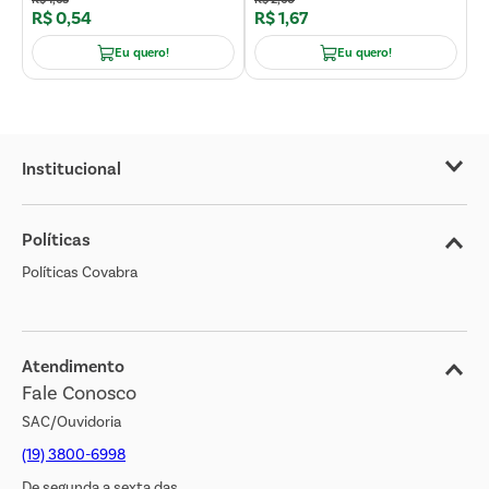
R$
0
,
54
R$
1
,
67
R
Eu quero!
Eu quero!
Institucional
Sobre o Covabra
Políticas
Nossas Lojas
Políticas Covabra
Cliente Bem Estar
Blog
Jornal de Ofertas
Atendimento
Fale Conosco
Transparência Salarial
SAC/Ouvidoria
(19) 3800-6998
De segunda a sexta das