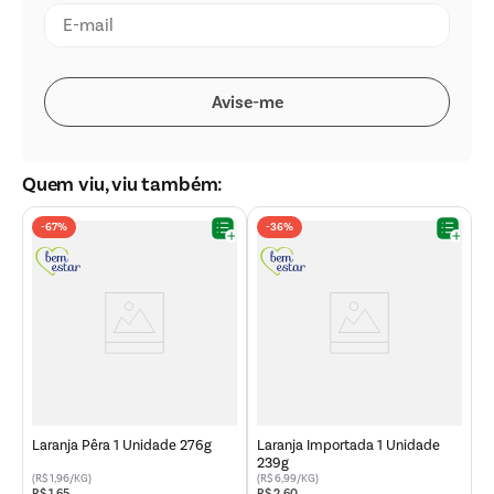
Quem viu, viu também:
-
67%
-
36%
t
L
3
Laranja Pêra 1 Unidade 276g
Laranja Importada 1 Unidade
239g
(R$ 1,96/KG)
(R$ 6,99/KG)
R$
1
,
65
R$
2
,
60