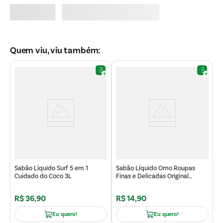
Quem viu, viu também:
il
L
7
Sabão Líquido Surf 5 em 1
Sabão Líquido Omo Roupas
Cuidado do Coco 3L
Finas e Delicadas Original
450ml
R$
36
,
90
R$
14
,
90
R
Eu quero!
Eu quero!