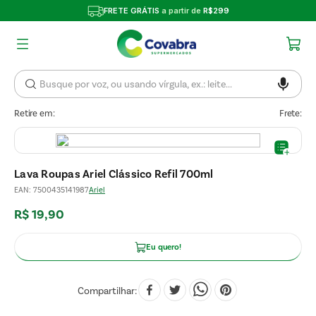
FRETE GRÁTIS
a partir de
R$299
Retire em:
Frete:
Lava Roupas Ariel Clássico Refil 700ml
EAN
:
7500435141987
Ariel
R$
19
,
90
Eu quero!
Compartilhar