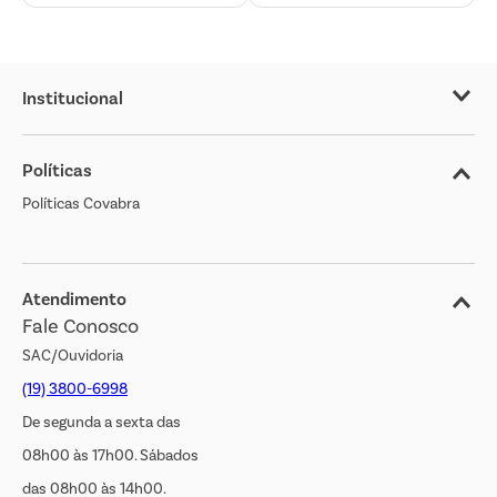
Institucional
Sobre o Covabra
Políticas
Nossas Lojas
Políticas Covabra
Cliente Bem Estar
Blog
Jornal de Ofertas
Atendimento
Fale Conosco
Transparência Salarial
SAC/Ouvidoria
(19) 3800-6998
De segunda a sexta das
08h00 às 17h00. Sábados
das 08h00 às 14h00.