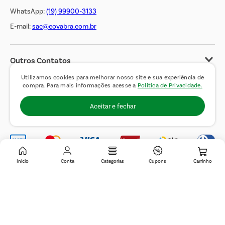
WhatsApp:
(19) 99900-3133
E-mail:
sac@covabra.com.br
Outros Contatos
Negócios Imobiliários
Utilizamos cookies para melhorar nosso site e sua experiência de
compra. Para mais informações acesse a
Política de Privacidade.
Novos Fornecedores
Aceitar e fechar
Trabalhe Conosco
Inicio
Conta
Categorias
Cupons
© 2019 Covabra Supermercados LTDA. Todos os direitos reservados. CNPJ
sob n.º 61.233.151/0001-84, com sede a Rua Domingos Pretti, nº 165, Jardim