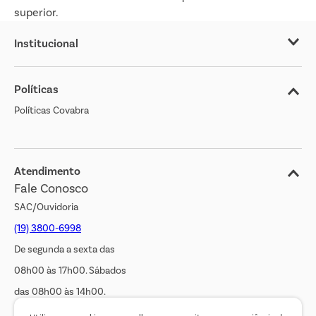
superior.
Institucional
Sobre o Covabra
Políticas
Nossas Lojas
Políticas Covabra
Cliente Bem Estar
Blog
Jornal de Ofertas
Atendimento
Fale Conosco
Transparência Salarial
SAC/Ouvidoria
(19) 3800-6998
De segunda a sexta das
08h00 às 17h00. Sábados
das 08h00 às 14h00.
WhatsApp:
(19) 99900-3133