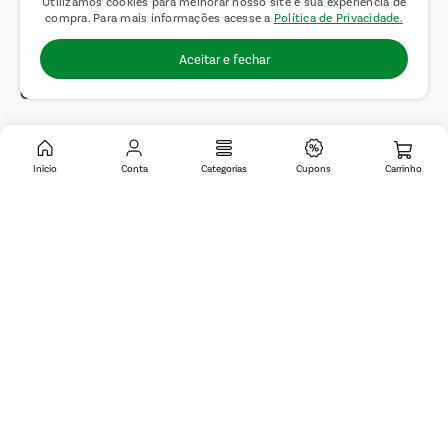
Utilizamos cookies para melhorar nosso site e sua experiência de
compra. Para mais informações acesse a
Política de Privacidade.
E-mail:
sac@covabra.com.br
Aceitar e fechar
Outros Contatos
Negócios Imobiliários
Novos Fornecedores
Inicio
Conta
Categorias
Cupons
Trabalhe Conosco
© 2019 Covabra Supermercados LTDA. Todos os direitos reservados. CNPJ
sob n.º 61.233.151/0001-84, com sede a Rua Domingos Pretti, nº 165, Jardim
de Lucca, Itatiba – SP, CEP 13255-280. Pedidos sujeito a análise e