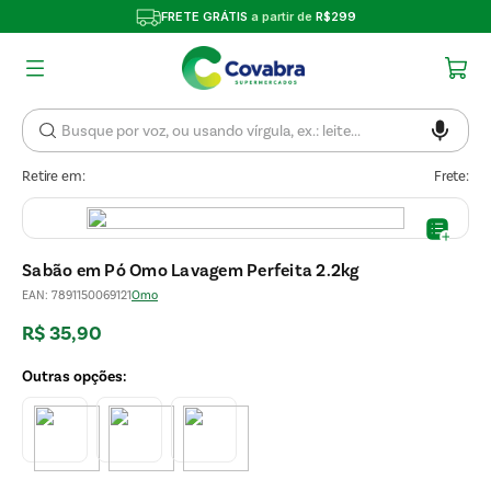
FRETE GRÁTIS
a partir de
R$299
Retire em:
Frete:
Sabão em Pó Omo Lavagem Perfeita 2.2kg
EAN
:
7891150069121
Omo
R$
35
,
90