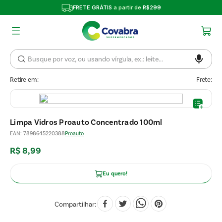
FRETE GRÁTIS
a partir de
R$299
Retire em:
Frete:
Limpa Vidros Proauto Concentrado 100ml
EAN
:
7898645220388
Proauto
R$
8
,
99
Eu quero!
Compartilhar