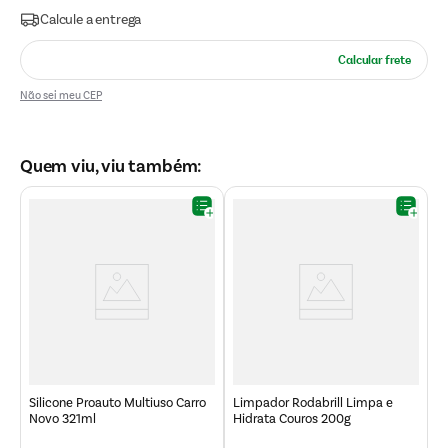
Não sei meu CEP
Quem viu, viu também:
L
5
Silicone Proauto Multiuso Carro
Limpador Rodabrill Limpa e
Novo 321ml
Hidrata Couros 200g