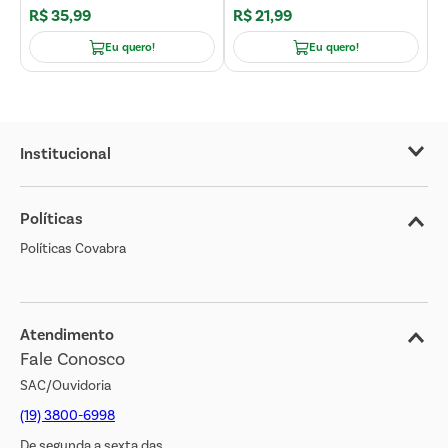
R$
35
,
99
R$
21
,
99
R
Eu quero!
Eu quero!
Institucional
Sobre o Covabra
Políticas
Nossas Lojas
Políticas Covabra
Cliente Bem Estar
Blog
Jornal de Ofertas
Atendimento
Fale Conosco
Transparência Salarial
SAC/Ouvidoria
(19) 3800-6998
De segunda a sexta das