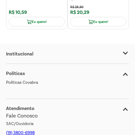
R$
28
,
90
R$
10
,
59
R$
20
,
29
R
Eu quero!
Eu quero!
Institucional
Sobre o Covabra
Políticas
Nossas Lojas
Políticas Covabra
Cliente Bem Estar
Blog
Jornal de Ofertas
Atendimento
Fale Conosco
Transparência Salarial
SAC/Ouvidoria
(19) 3800-6998