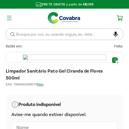
FRETE GRÁTIS
a partir de
R$299
Retire em:
Frete:
Limpador Sanitário Pato Gel Ciranda de Flores
500ml
EAN
:
7894650939079
Pato