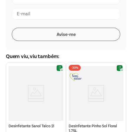
Quem viu, viu também:
-
30%
D
M
Desinfetante Sanol Talco 2l
Desinfetante Pinho Sol Floral
1,75L