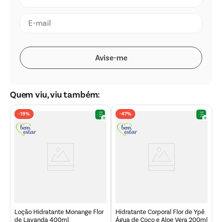
Quem viu, viu também:
-
19%
-
47%
ã
S
B
Loção Hidratante Monange Flor
Hidratante Corporal Flor de Ypê
de Lavanda 400ml
Água de Coco e Aloe Vera 200ml