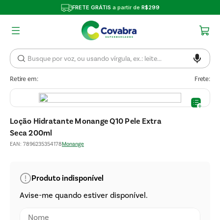
FRETE GRÁTIS
a partir de
R$299
Retire em:
Frete:
Loção Hidratante Monange Q10 Pele Extra
Seca 200ml
EAN
:
7896235354178
Monange