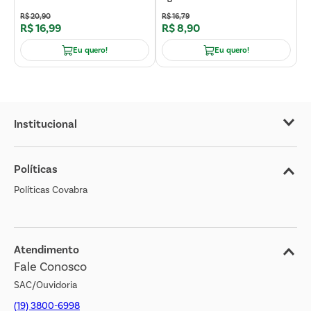
R$
20
,
90
R$
16
,
79
R
R$
16
,
99
R$
8
,
90
R
Eu quero!
Eu quero!
Institucional
Sobre o Covabra
Políticas
Nossas Lojas
Políticas Covabra
Cliente Bem Estar
Blog
Jornal de Ofertas
Atendimento
Fale Conosco
Transparência Salarial
SAC/Ouvidoria
(19) 3800-6998