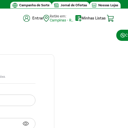
Campanha de Sorte
Jornal de Ofertas
Nossas Lojas
Retire em:
Entrar
Minhas Listas
Campinas - Retirada (10)
C
ixo.