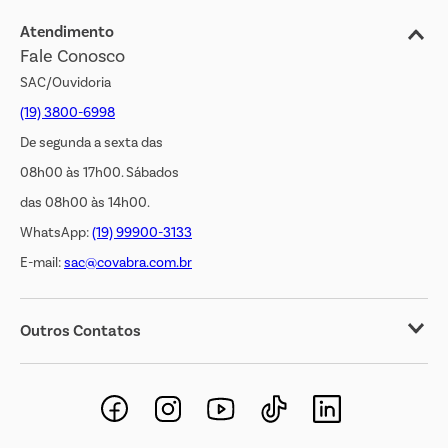
Jornal de Ofertas
Atendimento
Fale Conosco
Transparência Salarial
SAC/Ouvidoria
(19) 3800-6998
De segunda a sexta das
08h00 às 17h00. Sábados
das 08h00 às 14h00.
WhatsApp:
(19) 99900-3133
E-mail:
sac@covabra.com.br
Outros Contatos
Negócios Imobiliários
Novos Fornecedores
Trabalhe Conosco