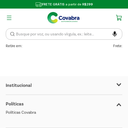
FRETE GRÁTIS
a partir de
R$299
Retire em:
Frete:
Institucional
Sobre o Covabra
Políticas
Nossas Lojas
Políticas Covabra
Cliente Bem Estar
Blog