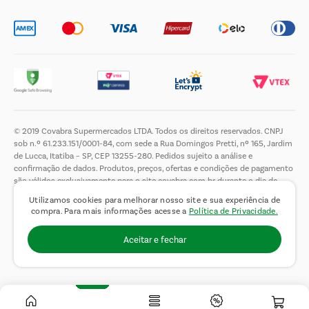
© 2019 Covabra Supermercados LTDA. Todos os direitos reservados. CNPJ
sob n.º 61.233.151/0001-84, com sede a Rua Domingos Pretti, nº 165, Jardim
de Lucca, Itatiba – SP, CEP 13255-280. Pedidos sujeito a análise e
confirmação de dados. Produtos, preços, ofertas e condições de pagamento
são válidos exclusivamente para o site covabra.com.br durante o dia de
hoje, podendo sofrer alterações sem aviso prévio. Nos reservamos ao direito
Utilizamos cookies para melhorar nosso site e sua experiência de
de limitar a quantidade máxima de produtos por compra por cliente. Não
compra. Para mais informações acesse a
Política de Privacidade.
vendemos no atacado. Fotos meramente ilustrativas.É proibida a venda e a
entrega de bebidas alcoólicas a menores de 18 (dezoito) anos, conforme Lei
Aceitar e fechar
n.° 8069/90, art. 81, inciso II (Estatuto da Criança e do Adolescente).