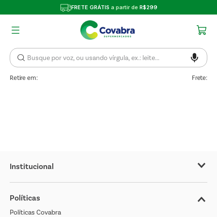
FRETE GRÁTIS
a partir de
R$299
Retire em:
Frete:
Institucional
Sobre o Covabra
Políticas
Nossas Lojas
Políticas Covabra
Cliente Bem Estar