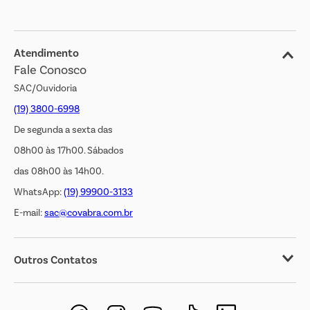
Blog
Jornal de Ofertas
Atendimento
Fale Conosco
Transparência Salarial
SAC/Ouvidoria
(19) 3800-6998
De segunda a sexta das
08h00 às 17h00. Sábados
das 08h00 às 14h00.
WhatsApp:
(19) 99900-3133
E-mail:
sac@covabra.com.br
Outros Contatos
Negócios Imobiliários
Novos Fornecedores