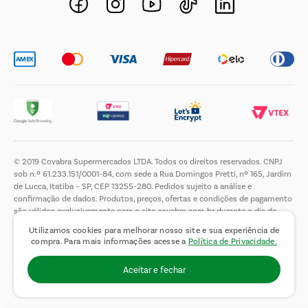
Trabalhe Conosco
© 2019 Covabra Supermercados LTDA. Todos os direitos reservados. CNPJ
sob n.º 61.233.151/0001-84, com sede a Rua Domingos Pretti, nº 165, Jardim
de Lucca, Itatiba – SP, CEP 13255-280. Pedidos sujeito a análise e
confirmação de dados. Produtos, preços, ofertas e condições de pagamento
são válidos exclusivamente para o site covabra.com.br durante o dia de
hoje, podendo sofrer alterações sem aviso prévio. Nos reservamos ao direito
Utilizamos cookies para melhorar nosso site e sua experiência de
de limitar a quantidade máxima de produtos por compra por cliente. Não
compra. Para mais informações acesse a
Política de Privacidade.
vendemos no atacado. Fotos meramente ilustrativas.É proibida a venda e a
entrega de bebidas alcoólicas a menores de 18 (dezoito) anos, conforme Lei
Aceitar e fechar
n.° 8069/90, art. 81, inciso II (Estatuto da Criança e do Adolescente).