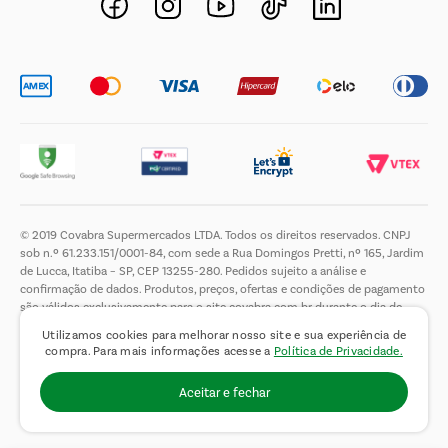
Trabalhe Conosco
© 2019 Covabra Supermercados LTDA. Todos os direitos reservados. CNPJ
sob n.º 61.233.151/0001-84, com sede a Rua Domingos Pretti, nº 165, Jardim
de Lucca, Itatiba – SP, CEP 13255-280. Pedidos sujeito a análise e
confirmação de dados. Produtos, preços, ofertas e condições de pagamento
são válidos exclusivamente para o site covabra.com.br durante o dia de
hoje, podendo sofrer alterações sem aviso prévio. Nos reservamos ao direito
Utilizamos cookies para melhorar nosso site e sua experiência de
de limitar a quantidade máxima de produtos por compra por cliente. Não
compra. Para mais informações acesse a
Política de Privacidade.
vendemos no atacado. Fotos meramente ilustrativas.É proibida a venda e a
entrega de bebidas alcoólicas a menores de 18 (dezoito) anos, conforme Lei
Aceitar e fechar
n.° 8069/90, art. 81, inciso II (Estatuto da Criança e do Adolescente).