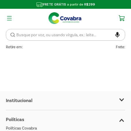
FRETE GRÁTIS
a partir de
R$299
Retire em:
Frete:
Institucional
Sobre o Covabra
Políticas
Nossas Lojas
Políticas Covabra
Cliente Bem Estar