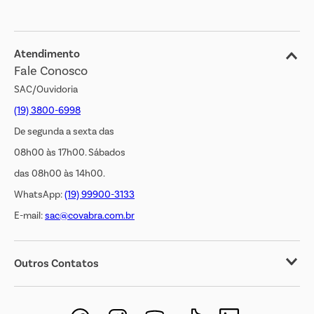
Blog
Jornal de Ofertas
Atendimento
Fale Conosco
Transparência Salarial
SAC/Ouvidoria
(19) 3800-6998
De segunda a sexta das
08h00 às 17h00. Sábados
das 08h00 às 14h00.
WhatsApp:
(19) 99900-3133
E-mail:
sac@covabra.com.br
Outros Contatos
Negócios Imobiliários
Novos Fornecedores