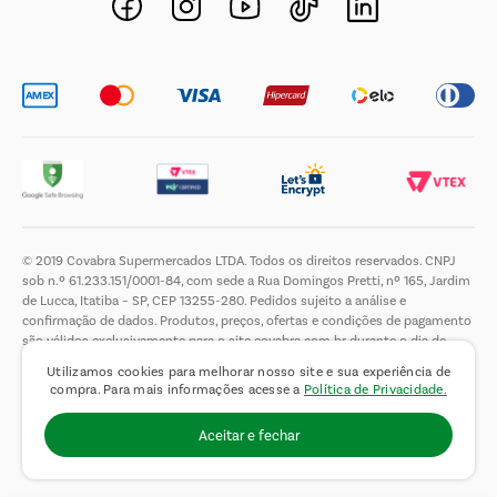
Trabalhe Conosco
© 2019 Covabra Supermercados LTDA. Todos os direitos reservados. CNPJ
sob n.º 61.233.151/0001-84, com sede a Rua Domingos Pretti, nº 165, Jardim
de Lucca, Itatiba – SP, CEP 13255-280. Pedidos sujeito a análise e
confirmação de dados. Produtos, preços, ofertas e condições de pagamento
são válidos exclusivamente para o site covabra.com.br durante o dia de
hoje, podendo sofrer alterações sem aviso prévio. Nos reservamos ao direito
Utilizamos cookies para melhorar nosso site e sua experiência de
de limitar a quantidade máxima de produtos por compra por cliente. Não
compra. Para mais informações acesse a
Política de Privacidade.
vendemos no atacado. Fotos meramente ilustrativas.É proibida a venda e a
entrega de bebidas alcoólicas a menores de 18 (dezoito) anos, conforme Lei
Aceitar e fechar
n.° 8069/90, art. 81, inciso II (Estatuto da Criança e do Adolescente).