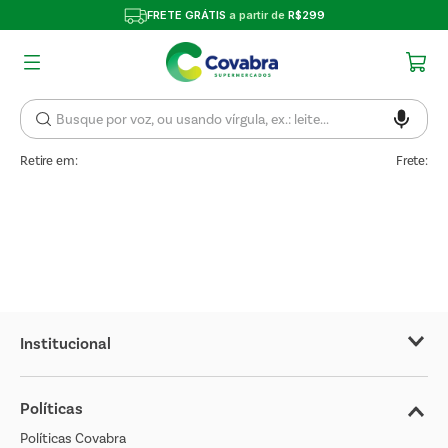
FRETE GRÁTIS
a partir de
R$299
Retire em:
Frete:
Institucional
Sobre o Covabra
Políticas
Nossas Lojas
Políticas Covabra
Cliente Bem Estar