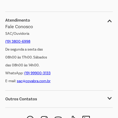
Blog
Jornal de Ofertas
Atendimento
Fale Conosco
Transparência Salarial
SAC/Ouvidoria
(19) 3800-6998
De segunda a sexta das
08h00 às 17h00. Sábados
das 08h00 às 14h00.
WhatsApp:
(19) 99900-3133
E-mail:
sac@covabra.com.br
Outros Contatos
Negócios Imobiliários
Novos Fornecedores