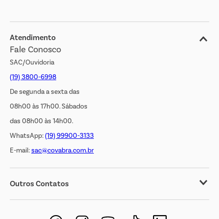
Blog
Jornal de Ofertas
Atendimento
Fale Conosco
Transparência Salarial
SAC/Ouvidoria
(19) 3800-6998
De segunda a sexta das
08h00 às 17h00. Sábados
das 08h00 às 14h00.
WhatsApp:
(19) 99900-3133
E-mail:
sac@covabra.com.br
Outros Contatos
Negócios Imobiliários
Novos Fornecedores