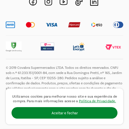
Trabalhe Conosco
© 2019 Covabra Supermercados LTDA. Todos os direitos reservados. CNPJ
sob n.º 61.233.151/0001-84, com sede a Rua Domingos Pretti, nº 165, Jardim
de Lucca, Itatiba – SP, CEP 13255-280. Pedidos sujeito a análise e
confirmação de dados. Produtos, preços, ofertas e condições de pagamento
são válidos exclusivamente para o site covabra.com.br durante o dia de
hoje, podendo sofrer alterações sem aviso prévio. Nos reservamos ao direito
Utilizamos cookies para melhorar nosso site e sua experiência de
de limitar a quantidade máxima de produtos por compra por cliente. Não
compra. Para mais informações acesse a
Política de Privacidade.
vendemos no atacado. Fotos meramente ilustrativas.É proibida a venda e a
entrega de bebidas alcoólicas a menores de 18 (dezoito) anos, conforme Lei
Aceitar e fechar
n.° 8069/90, art. 81, inciso II (Estatuto da Criança e do Adolescente).