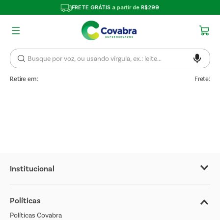
FRETE GRÁTIS
a partir de
R$299
Retire em:
Frete:
Institucional
Sobre o Covabra
Políticas
Nossas Lojas
Políticas Covabra
Cliente Bem Estar