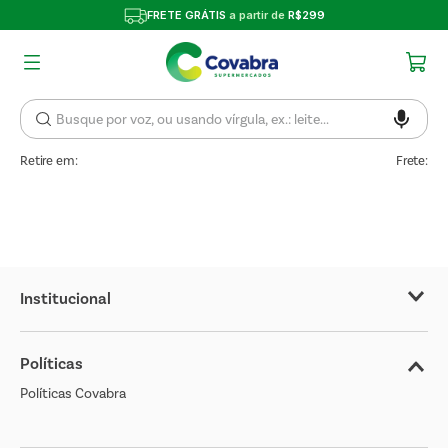
FRETE GRÁTIS
a partir de
R$299
Retire em:
Frete:
Institucional
Sobre o Covabra
Políticas
Nossas Lojas
Políticas Covabra
Cliente Bem Estar
Blog