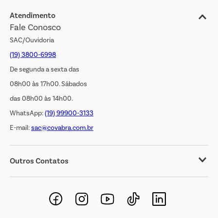
Jornal de Ofertas
Atendimento
Fale Conosco
Transparência Salarial
SAC/Ouvidoria
(19) 3800-6998
De segunda a sexta das
08h00 às 17h00. Sábados
das 08h00 às 14h00.
WhatsApp:
(19) 99900-3133
E-mail:
sac@covabra.com.br
Outros Contatos
Negócios Imobiliários
Novos Fornecedores
Trabalhe Conosco