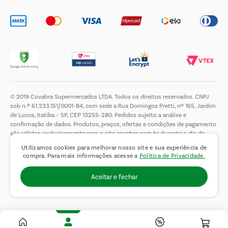
© 2019 Covabra Supermercados LTDA. Todos os direitos reservados. CNPJ
sob n.º 61.233.151/0001-84, com sede a Rua Domingos Pretti, nº 165, Jardim
de Lucca, Itatiba – SP, CEP 13255-280. Pedidos sujeito a análise e
confirmação de dados. Produtos, preços, ofertas e condições de pagamento
são válidos exclusivamente para o site covabra.com.br durante o dia de
hoje, podendo sofrer alterações sem aviso prévio. Nos reservamos ao direito
Utilizamos cookies para melhorar nosso site e sua experiência de
de limitar a quantidade máxima de produtos por compra por cliente. Não
compra. Para mais informações acesse a
Política de Privacidade.
vendemos no atacado. Fotos meramente ilustrativas.É proibida a venda e a
entrega de bebidas alcoólicas a menores de 18 (dezoito) anos, conforme Lei
Aceitar e fechar
n.° 8069/90, art. 81, inciso II (Estatuto da Criança e do Adolescente).